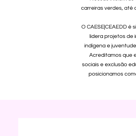
carreiras verdes, até
O CAESE|CEAEDD é si
lidera projetos d
indígena e juventude
Acreditamos que e
sociais e exclusão ed
posicionamos como 