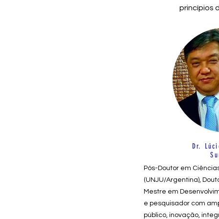
princípios
Dr. Lúci
Su
Pós-Doutor em Ciências 
(UNJU/Argentina), Douto
Mestre em Desenvolvime
e pesquisador com ampl
público, inovação, inte