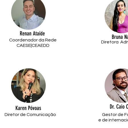
Renan Ataíde
Bruna N
Coordenador da Rede
Diretora Adm
CAESE|CEAEDD
Dr. Caio 
Karen Póvoas
Diretor de Comunicação
Gestor de 
e de internac