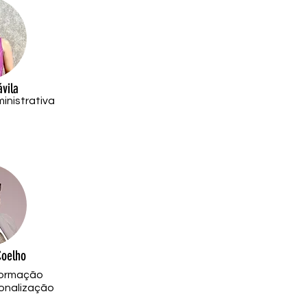
ávila
inistrativa
Coelho
Formação
ionalização