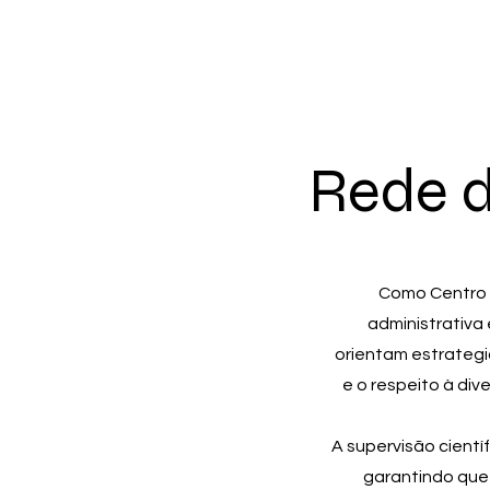
Rede d
Como Centro 
administrativa
orientam estrateg
e o respeito à di
A supervisão cientí
garantindo que