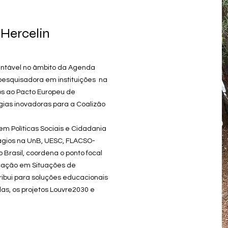
 Hercelin
entável no âmbito da Agenda
pesquisadora em instituições na
dos ao Pacto Europeu de
as inovadoras para a Coalizão
m Políticas Sociais e Cidadania
ágios na UnB, UESC, FLACSO-
o Brasil, coordena o ponto focal
ucação em Situações de
bui para soluções educacionais
las, os projetos Louvre2030 e