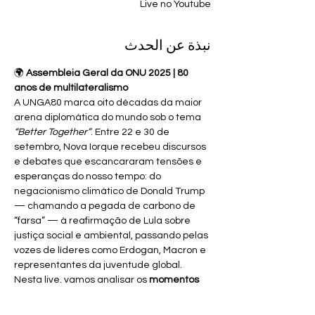
Live no Youtube
نبذة عن الحدث
🌍 
Assembleia Geral da ONU 2025 | 80 
anos de multilateralismo
A UNGA80 marca oito décadas da maior 
arena diplomática do mundo sob o tema 
“Better Together”
. Entre 22 e 30 de 
setembro, Nova Iorque recebeu discursos 
e debates que escancararam tensões e 
esperanças do nosso tempo: do 
negacionismo climático de Donald Trump 
— chamando a pegada de carbono de 
“farsa” — à reafirmação de Lula sobre 
justiça social e ambiental, passando pelas 
vozes de líderes como Erdogan, Macron e 
representantes da juventude global.
Nesta live, vamos analisar os 
momentos 
mais marcantes da semana
:
80 anos da ONU
: balanço do 