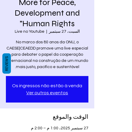
More for Peace,
Development and
Human Rights”
السبت، 27 سبتمبر
  |  
Live no Youtube
No marco dos 80 anos da ONU, o
CAESE|CEAEDD promove uma live especial
para debater o papel da cooperação
REVIEWS
internacional na construção de um mundo
mais justo, pacífico e sustentável.
Os ingressos não estão à venda
Ver outros eventos
الوقت والموقع
27 سبتمبر 2025، 1:00 م – 2:00 م