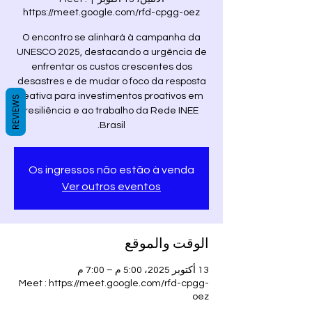
https://meet.google.com/rfd-cpgg-oez
O encontro se alinhará à campanha da
UNESCO 2025, destacando a urgência de
enfrentar os custos crescentes dos
desastres e de mudar o foco da resposta
reativa para investimentos proativos em
REVIEWS
resiliência e ao trabalho da Rede INEE
Brasil.
Os ingressos não estão à venda
Ver outros eventos
الوقت والموقع
13 أكتوبر 2025، 5:00 م – 7:00 م
Meet : https://meet.google.com/rfd-cpgg-
oez