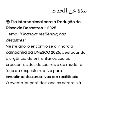
نبذة عن الحدث
🌍 
Dia Internacional para a Redução do 
Risco de Desastres – 2025
 Tema: 
“Financiar resiliência, não 
desastres”
Neste ano, o encontro se alinhará à 
campanha da UNESCO 2025
, destacando 
a urgência de enfrentar os custos 
crescentes dos desastres e de mudar o 
foco da resposta reativa para 
investimentos proativos em resiliência
.
O evento lançará dois apelos centrais à 
ação:
Ampliar o financiamento destinado à 
redução do risco de desastres.
Garantir que todos os investimentos 
públicos e privados sejam 
informados 
e resilientes
 em relação aos riscos.
عرض المزيد