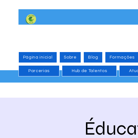
Página inicial
Sobre
Blog
Formações
Parcerias
Hub de Talentos
Atu
Éducat