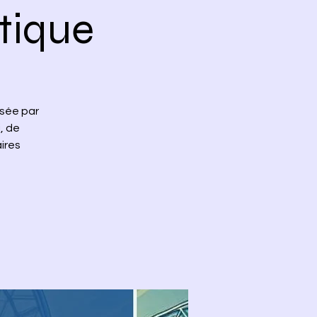
atique
isée par
, de
res.