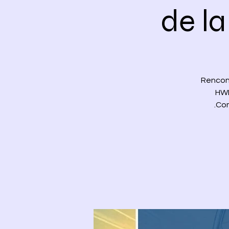
de la
Rencont
HWP
Com