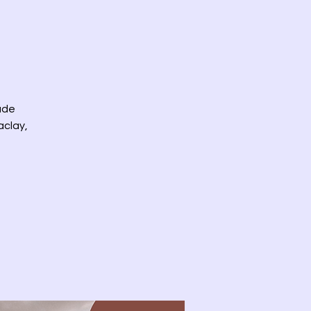
ade
aclay,