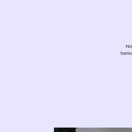
No
forma