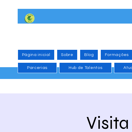
Página inicial
Sobre
Blog
Formações
Parcerias
Hub de Talentos
Atu
Visit