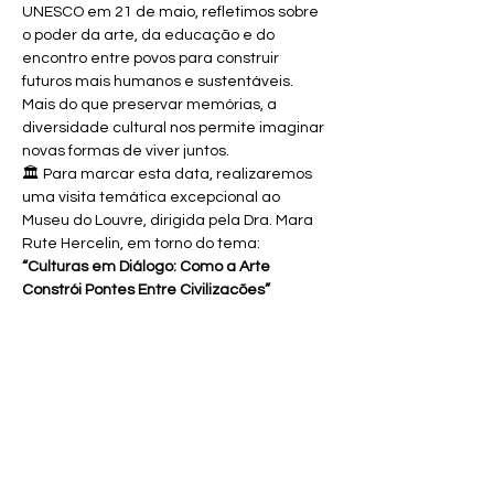
UNESCO em 21 de maio, refletimos sobre 
o poder da arte, da educação e do 
encontro entre povos para construir 
futuros mais humanos e sustentáveis.
Mais do que preservar memórias, a 
diversidade cultural nos permite imaginar 
novas formas de viver juntos.
🏛️ Para marcar esta data, realizaremos 
uma visita temática excepcional ao 
Museu do Louvre, dirigida pela Dra. Mara 
Rute Hercelin, em torno do tema:
“Culturas em Diálogo: Como a Arte 
Constrói Pontes Entre Civilizações”
🕘 Horário: 9h
 🎟️ Inscrição gratuita
Show More