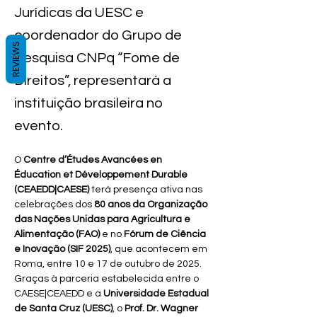
Jurídicas da UESC e
coordenador do Grupo de
REVIEWS
Pesquisa CNPq “Fome de
Direitos”, representará a
instituição brasileira no
evento.
O 
Centre d’Études Avancées en 
Éducation et Développement Durable 
(CEAEDD|CAESE)
 terá presença ativa nas 
celebrações dos 
80 anos da Organização 
das Nações Unidas para Agricultura e 
Alimentação (FAO)
 e no 
Fórum de Ciência 
e Inovação (SIF 2025)
, que acontecem em 
Roma, entre 10 e 17 de outubro de 2025.
Graças à parceria estabelecida entre o 
CAESE|CEAEDD e a 
Universidade Estadual 
de Santa Cruz (UESC)
, o 
Prof. Dr. Wagner 