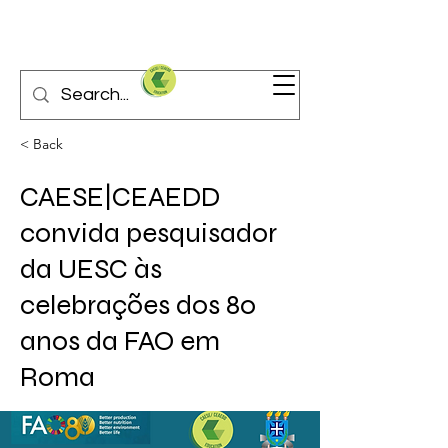
< Back
CAESE|CEAEDD
convida pesquisador
da UESC às
celebrações dos 80
anos da FAO em
Roma