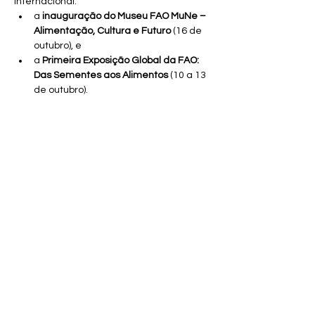
internacional:
a 
inauguração do Museu FAO MuNe – 
Alimentação, Cultura e Futuro
 (16 de 
outubro), e
a 
Primeira Exposição Global da FAO: 
Das Sementes aos Alimentos
 (10 a 13 
de outubro).
Segundo o Prof. Wagner Rodrigues, 
“a luta 
contra a fome é também uma luta por 
direitos”
. Sua participação reforça a 
missão do CAESE|CEAEDD de articular 
saberes locais e globais, promovendo o 
diálogo entre universidades, 
organizações internacionais e 
comunidades tradicionais.
Para a presidente do CAESE|CEAEDD, 
Dra. 
Mara Rute Hercelin
, esta cooperação 
reafirma o papel do centro como ponte 
entre o 
Sul Global
 e os grandes fóruns 
internacionais:
“A UESC tem sido uma 