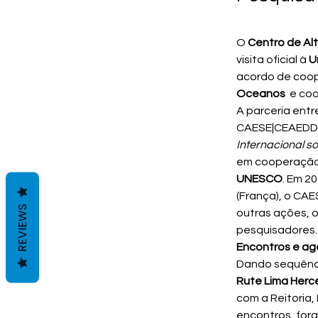
O 
Centro de Al
visita oficial à 
U
acordo de coop
Oceanos
  e co
A parceria entr
CAESE|CEAEDD 
Internacional s
em cooperação
UNESCO
. Em 20
(França), o CA
REVIEWS
outras ações, o
pesquisadores.
Encontros e ag
Dando sequência
Rute Lima Herce
com a Reitoria,
encontros, for