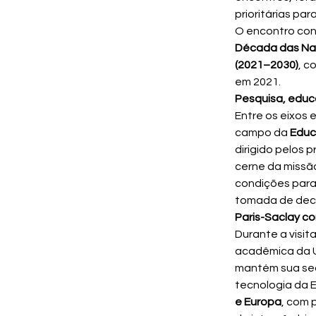
prioritárias pa
O encontro con
Década das Naç
(2021–2030)
, c
em 2021.
Pesquisa, educa
Entre os eixos
campo da 
Edu
dirigido pelos p
cerne da missã
condições para
tomada de deci
Paris-Saclay c
Durante a visita
acadêmica da U
mantém sua sed
tecnologia da E
e Europa
, com 