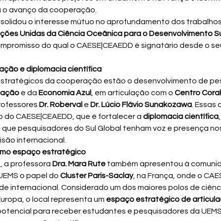
ra o avanço da cooperação.
solidou o interesse mútuo no aprofundamento dos trabalhos
ões Unidas da Ciência Oceânica para o Desenvolvimento Su
ompromisso do qual o CAESE|CEAEDD é signatário desde o s
ção e diplomacia científica
 estratégicos da cooperação estão o desenvolvimento de pes
cação
 e da 
Economia Azul
, em articulação com o 
Centro Cora
rofessores 
Dr. Roberval
 e 
Dr. Lúcio Flávio Sunakozawa
. Essas
o do CAESE|CEAEDD, que é fortalecer a 
diplomacia científica
 que pesquisadores do Sul Global tenham voz e presença no
são internacional.
omo espaço estratégico
, a professora 
Dra. Mara Rute
 também apresentou à comuni
EMS o papel do 
Cluster Paris-Saclay
, na França, onde o CA
e internacional. Considerado um dos maiores polos de ciênci
uropa, o local representa um 
espaço estratégico de articulaç
potencial para receber estudantes e pesquisadores da UEM