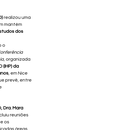
D)
 realizou uma 
em mantém 
studos dos 
 o 
onferência 
ia
, organizada 
(IHP) da 
anos
, em Nice 
e prevê, entre 
e 
 Dra. Mara 
uiu reuniões 
e os 
icadas áreas 