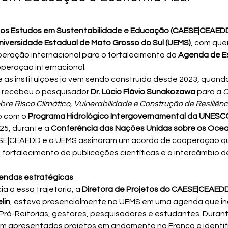
tos Estudos em Sustentabilidade e Educação (CAESE|CEAED
niversidade Estadual de Mato Grosso do Sul (UEMS)
, com qu
eração internacional para o fortalecimento da 
Agenda de E
operação internacional.
e as instituições já vem sendo construída desde 2023, quando
recebeu o pesquisador 
Dr. Lúcio Flávio Sunakozawa
 para a 
C
obre Risco Climático, Vulnerabilidade e Construção de Resiliênc
 com o 
Programa Hidrológico Intergovernamental da UNESCO 
25, durante a 
Conferência das Nações Unidas sobre os Oce
ESE|CEAEDD e a UEMS assinaram um acordo de cooperação qu
 fortalecimento de publicações científicas e o intercâmbio d
endas estratégicas
 a essa trajetória, a 
Diretora de Projetos do CAESE|CEAEDD,
lin
, esteve presencialmente na UEMS em uma agenda que incl
 Pró-Reitorias, gestores, pesquisadores e estudantes. Durant
am apresentados projetos em andamento na França e identif