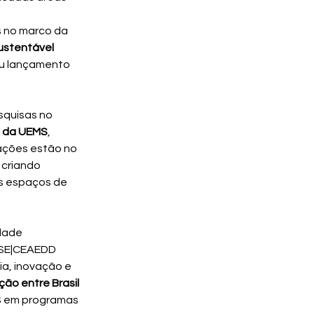
 no marco da 
stentável 
eu lançamento 
quisas no 
l da UEMS
, 
 ações estão no 
, criando 
s espaços de 
dade 
ESE|CEAEDD 
a, inovação e 
ão entre Brasil 
S em programas 