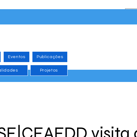
Eventos
Publicações
alidades
Projetos
E|CEAEDD visita 