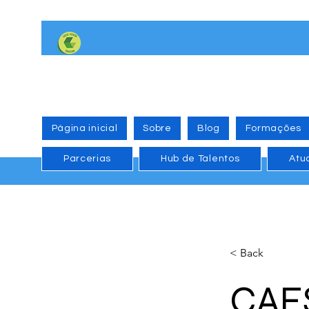
Página inicial
Sobre
Blog
Formações
Parcerias
Hub de Talentos
Atu
< Back
CAES