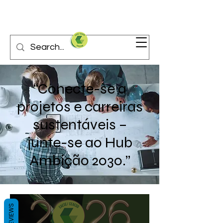
“Conecte-se a
projetos e carreiras
sustentáveis –
junte-se ao Hub
Ambição 2030.”
REVIEWS