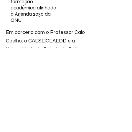
formação
acadêmica alinhada
à Agenda 2030 da
ONU
Em parceria com o Professor Caio
Coelho, o CAESE|CEAEDD e a
Universidade do Estado da Bahia
(UNEB) criaram o GAESE – Grupo
Avançado de Estudos em
Sustentabilidade e Educação, que
reúne estudantes interessados em
carreiras verdes, inovação social e
desenvolvimento sustentável. O
grupo funciona como espaço de
pesquisa, formação e engajamento
acadêmico, incentivando jovens a