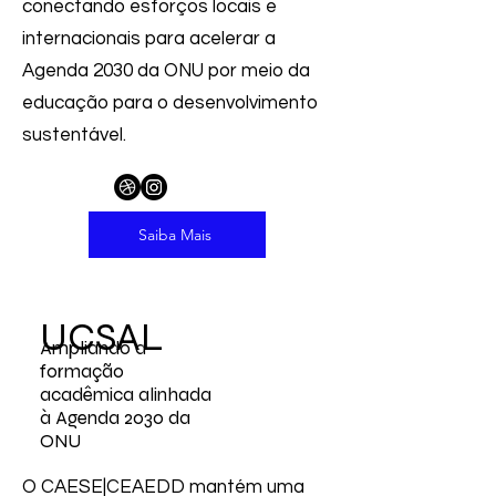
conectando esforços locais e
internacionais para acelerar a
Agenda 2030 da ONU por meio da
educação para o desenvolvimento
sustentável.
Saiba Mais
UCSAL
Ampliando a
formação
acadêmica alinhada
à Agenda 2030 da
ONU
O CAESE|CEAEDD mantém uma