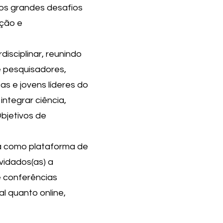
 os grandes desafios
ação e
isciplinar, reunindo
e pesquisadores,
as e jovens líderes do
integrar ciência,
bjetivos de
na como plataforma de
vidados(as) a
e conferências
l quanto online,