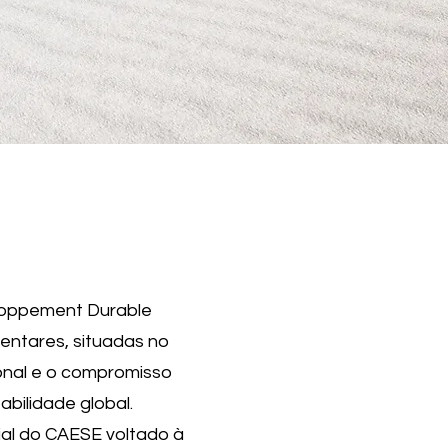
loppement Durable
ntares, situadas no
ional e o compromisso
abilidade global.
rial do CAESE voltado à