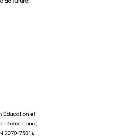
o do futuro.
n Éducation et
internacional,
SN 2970-7501),