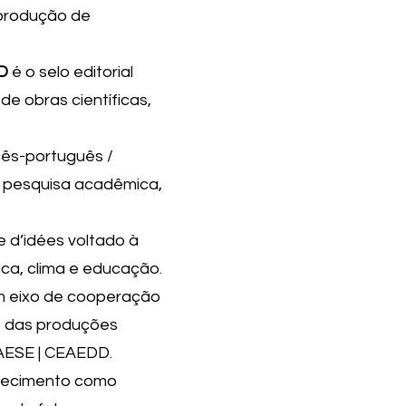
 produção de
D
é o selo editorial
de obras científicas,
ncês-português /
e pesquisa acadêmica,
 d’idées voltado à
ca, clima e educação.
m eixo de cooperação
e das produções
CAESE | CEAEDD.
nhecimento como