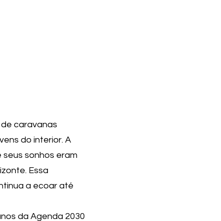
r de caravanas
ens do interior. A
e seus sonhos eram
izonte. Essa
tinua a ecoar até
anos da Agenda 2030