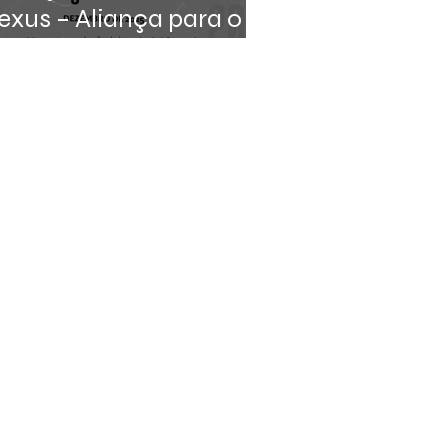
exus – Aliança para o
esenvolvimento
erritorial Sustentável