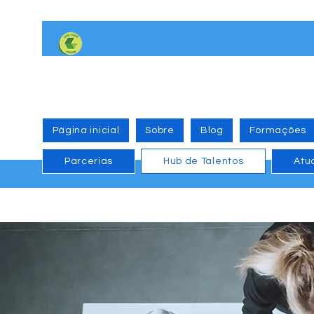
Página inicial
Sobre
Blog
Formações
Parcerias
Hub de Talentos
Atu