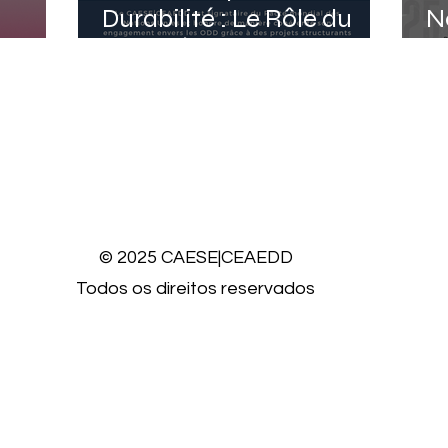
Durabilité : Le Rôle du
N
CAESE|CEAEDD dans
D
l’Agenda Régénératif
T
© 2025 CAESE|CEAEDD
Todos os direitos reservados