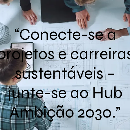
“Conecte-se a
projetos e carreira
sustentáveis –
junte-se ao Hub
Ambição 2030.”