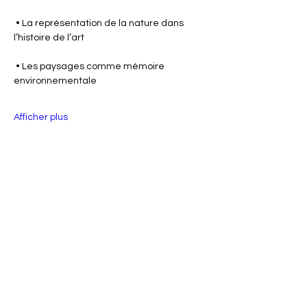
 • La représentation de la nature dans 
l’histoire de l’art
 • Les paysages comme mémoire 
environnementale
Afficher plus
Billets
Vente expirée
Type de billet
Biodiversité et Art : Quand la
Prix
0,00 €