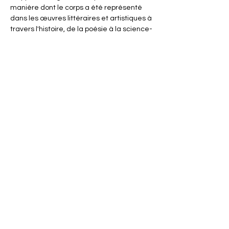
manière dont le corps a été représenté 
dans les œuvres littéraires et artistiques à 
travers l'histoire, de la poésie à la science-
fiction, des sculptures et des peintures 
aux défis posés par les progrès de la 
médecine, et des bandes dessinées aux 
romans policiers. Nous aborderons 
également les intersections du corps 
avec des thèmes politiques 
contemporains, tels que le féminisme et la 
relation de l'homme avec la nature,…
Afficher plus
Partager cet événement