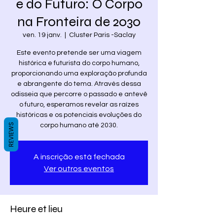
e do Futuro: O Corpo
na Fronteira de 2030
ven. 19 janv.
  |  
Cluster Paris -Saclay
Este evento pretende ser uma viagem
histórica e futurista do corpo humano,
proporcionando uma exploração profunda
e abrangente do tema. Através dessa
odisseia que percorre o passado e antevê
o futuro, esperamos revelar as raízes
históricas e os potenciais evoluções do
REVIEWS
corpo humano até 2030.
A inscrição está fechada
Ver outros eventos
Heure et lieu