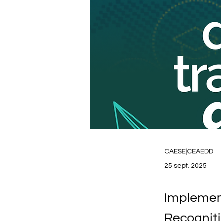
CAESE|CEAEDD
25 sept. 2025
Implemen
Recogniti