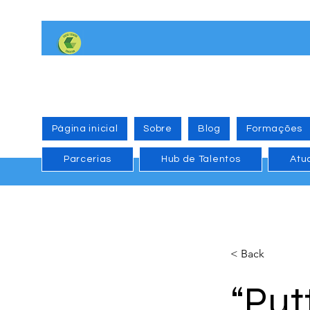
Página inicial
Sobre
Blog
Formações
Parcerias
Hub de Talentos
Atu
< Back
“Put