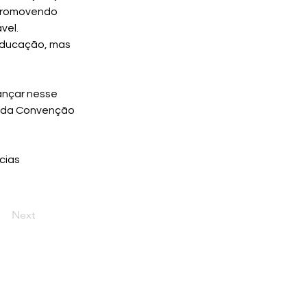
 promovendo 
vel.
ducação, mas 
s da Convenção 
ias 
Next