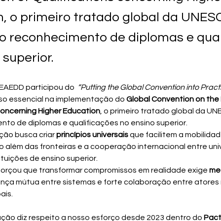
n, o primeiro tratado global da UNE
o reconhecimento de diplomas e qual
 superior.
EAEDD participou do  
“Putting the Global Convention into Pract
o essencial na implementação do 
Global Convention on the 
concerning Higher Education
, o primeiro tratado global da U
to de diplomas e qualificações no ensino superior.
ão busca criar 
princípios universais
 que facilitem a mobilida
além das fronteiras e a cooperação internacional entre uni
ituições de ensino superior.
forçou que transformar compromissos em realidade exige 
me
ança mútua entre sistemas e forte colaboração entre atores 
ais.
ção diz respeito a nosso esforço desde 2023 dentro do 
Pact