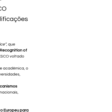
SCO
ificações
ice”
, que 
Recognition of 
NESCO voltado 
de acadêmica, o 
versidades, 
canismos 
nacionais, 
o Europeu para 