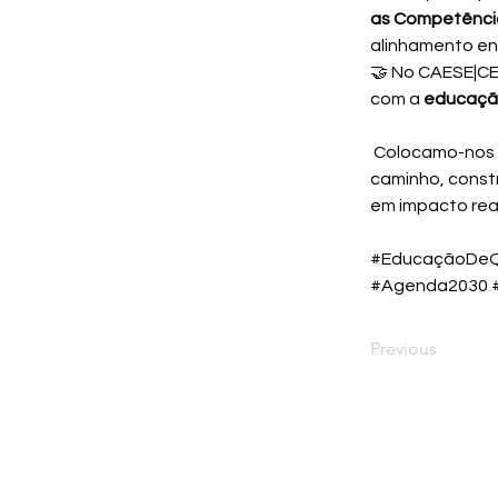
as Competênci
alinhamento en
🤝 No CAESE|C
com a 
educação
 Colocamo-nos à disposição de universidades e instituições que queiram avançar nesse 
caminho, const
em impacto real
#EducaçãoDeQu
#Agenda2030 
Previous