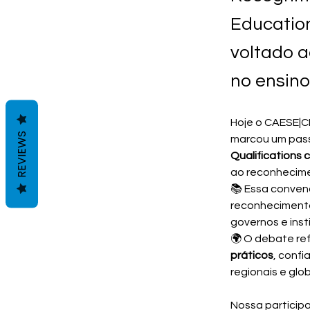
Educatio
voltado a
no ensino
Hoje o CAESE|C
REVIEWS
marcou um pass
Qualifications 
ao reconhecimen
📚 Essa convenç
reconhecimento 
governos e inst
🌍 O debate re
práticos
, confi
regionais e glob
Nossa participa