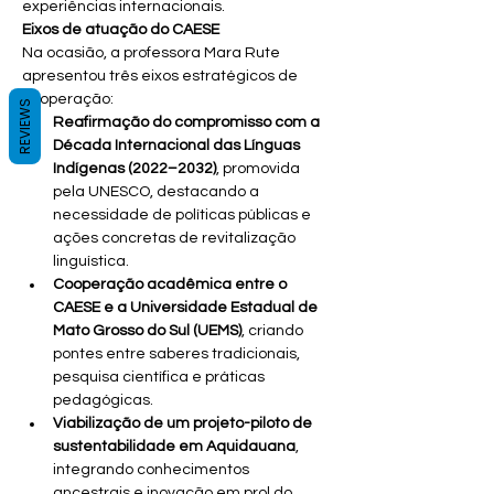
experiências internacionais.
Eixos de atuação do CAESE
Na ocasião, a professora Mara Rute 
apresentou três eixos estratégicos de 
cooperação:
REVIEWS
Reafirmação do compromisso com a 
Década Internacional das Línguas 
Indígenas (2022–2032)
, promovida 
pela UNESCO, destacando a 
necessidade de políticas públicas e 
ações concretas de revitalização 
linguística.
Cooperação acadêmica entre o 
CAESE e a Universidade Estadual de 
Mato Grosso do Sul (UEMS)
, criando 
pontes entre saberes tradicionais, 
pesquisa científica e práticas 
pedagógicas.
Viabilização de um projeto-piloto de 
sustentabilidade em Aquidauana
, 
integrando conhecimentos 
ancestrais e inovação em prol do 