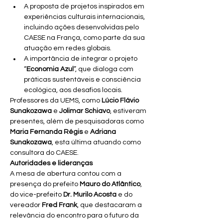
A proposta de projetos inspirados em 
experiências culturais internacionais, 
incluindo ações desenvolvidas pelo 
CAESE na França, como parte da sua 
atuação em redes globais.
A importância de integrar o projeto 
“
Economia Azul
”, que dialoga com 
práticas sustentáveis e consciência 
ecológica, aos desafios locais.
Professores da UEMS, como 
Lúcio Flávio 
Sunakozawa
 e 
Jolimar Schiavo
, estiveram 
presentes, além de pesquisadoras como 
Maria Fernanda Régis
 e 
Adriana 
Sunakozawa
, esta última atuando como 
consultora do CAESE.
Autoridades e lideranças
A mesa de abertura contou com a 
presença do prefeito 
Mauro do Atlântico
, 
do vice-prefeito 
Dr. Murilo Acosta
 e do 
vereador 
Fred Frank
, que destacaram a 
relevância do encontro para o futuro da 