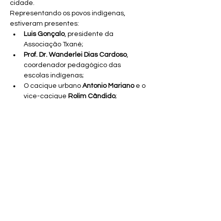
cidade.
Representando os povos indígenas, 
estiveram presentes:
Luis Gonçalo
, presidente da 
Associação Txané;
Prof. Dr. Wanderlei Dias Cardoso
, 
coordenador pedagógico das 
escolas indígenas;
O cacique urbano 
Antonio Mariano
 e o 
vice-cacique 
Rolim Cândido
;
Lideranças tradicionais como 
Xumanó
, 
Rosemiro Pereira
, 
Janet Lili 
Azambuja
, 
Nila Mariano
 e 
Alessandra 
Queiroz
.
Durante o encontro, o prefeito afirmou que 
Aquidauana “está de portas abertas para 
parcerias que valorizem nossa cultura e 
promovam o desenvolvimento da nossa 
gente, especialmente com a chegada da 
Rota Bioceânica”. O vice-prefeito 
ressaltou que a visita “consolida 
Aquidauana no cenário da Rota 