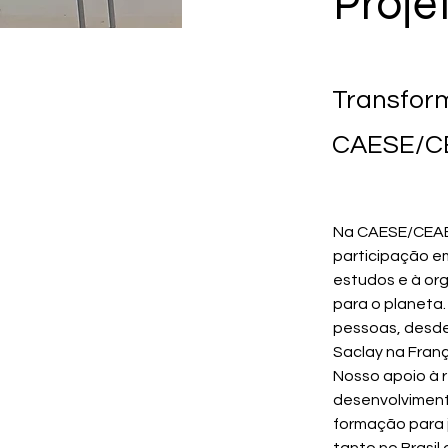
Proje
Transfor
CAESE/C
Na CAESE/CEAED
participação e
estudos e à org
para o planeta.
pessoas, desde
Saclay na Franç
Nosso apoio à r
desenvolviment
formação para 