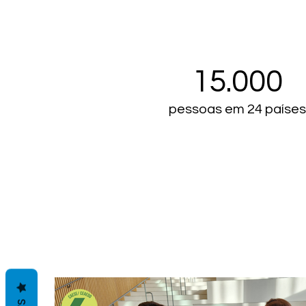
15.000
pessoas em 24 paíse