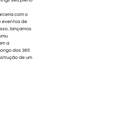
ingir seu pleno 
rceria com o 
 e eventos de 
sso, lançamos 
niu 
am a 
longo dos 365 
nstrução de um 