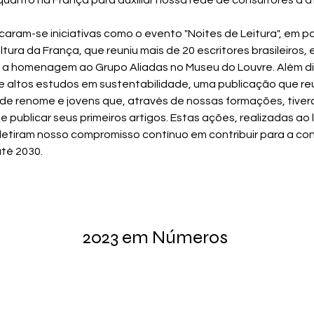
 quanto na França para auxiliar nossa rede de consultores a at
aram-se iniciativas como o evento "Noites de Leitura", em pa
ltura da França, que reuniu mais de 20 escritores brasileiros,
o a homenagem ao Grupo Aliadas no Museu do Louvre. Além di
e altos estudos em sustentabilidade, uma publicação que reu
de renome e jovens que, através de nossas formações, tiver
 publicar seus primeiros artigos. Estas ações, realizadas ao 
fletiram nosso compromisso contínuo em contribuir para a co
té 2030.
2023 em Números