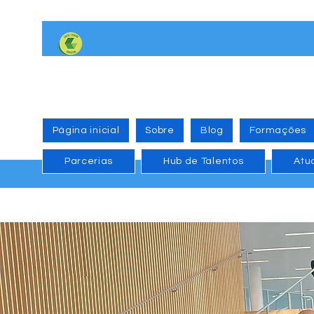
Página inicial
Sobre
Blog
Formações
Parcerias
Hub de Talentos
Atu