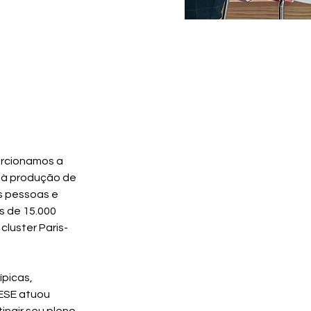
rcionamos a 
 à produção de 
s pessoas e 
s de 15.000 
luster Paris-
picas, 
ESE atuou 