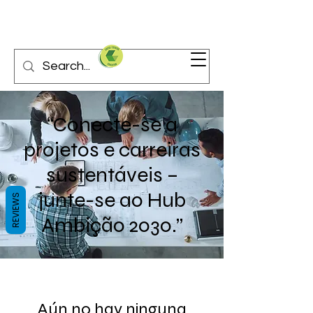
“Conecte-se a
projetos e carreiras
sustentáveis –
junte-se ao Hub
REVIEWS
Ambição 2030.”
Aún no hay ninguna