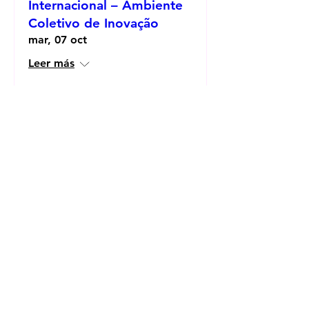
Internacional – Ambiente
Coletivo de Inovação
mar, 07 oct
Leer más
Detalles
A Geodiversidade como
resposta à Ambição 2030
lun, 06 oct
Leer más
Detalles