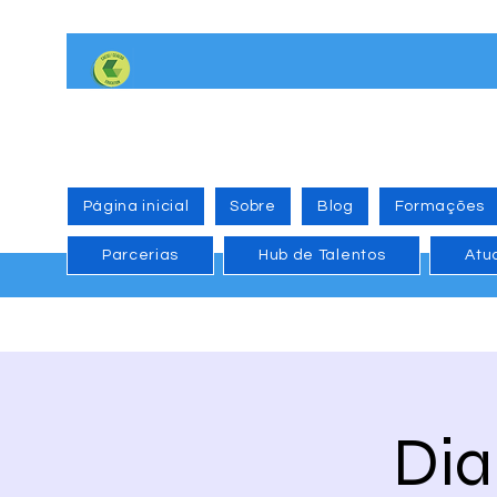
Página inicial
Sobre
Blog
Formações
Parcerias
Hub de Talentos
Atu
Dia