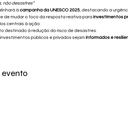
ia, não desastres”
linhará à 
campanha da UNESCO 2025
, destacando a urgênci
e de mudar o foco da resposta reativa para 
investimentos pr
os centrais à ação:
to destinado à redução do risco de desastres.
investimentos públicos e privados sejam 
informados e resilie
 evento