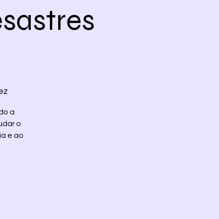
sastres
ez
do a
udar o
ia e ao