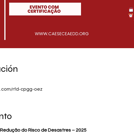
ación
e.com/rfd-cpgg-oez
nto
a Redução do Risco de Desastres – 2025