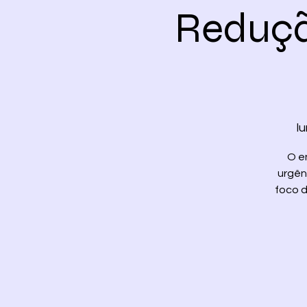
Reduçã
lu
O e
urgên
foco d