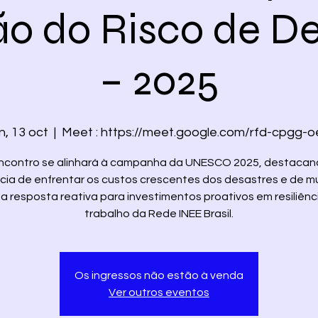
o do Risco de De
– 2025
n, 13 oct
  |  
Meet : https://meet.google.com/rfd-cpgg-o
ncontro se alinhará à campanha da UNESCO 2025, destacan
cia de enfrentar os custos crescentes dos desastres e de m
a resposta reativa para investimentos proativos em resiliênc
trabalho da Rede INEE Brasil.
Os ingressos não estão à venda
Ver outros eventos