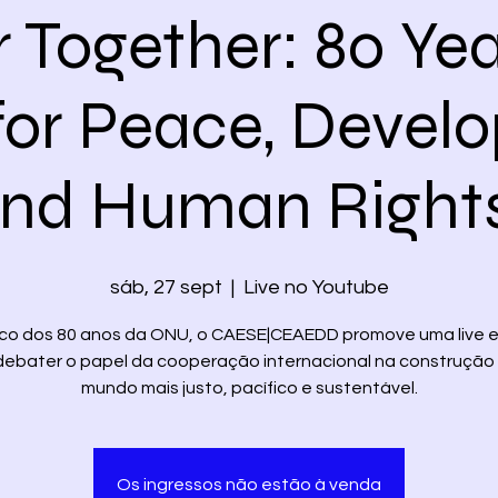
r Together: 80 Ye
for Peace, Devel
nd Human Right
sáb, 27 sept
  |  
Live no Youtube
co dos 80 anos da ONU, o CAESE|CEAEDD promove uma live e
debater o papel da cooperação internacional na construção
Os ingressos não estão à venda