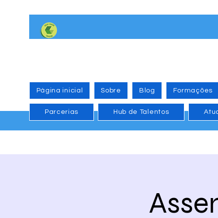
Página inicial
Sobre
Blog
Formações
Parcerias
Hub de Talentos
Atu
Asse