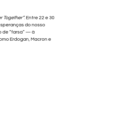
er Together”
. Entre 22 e 30 
esperanças do nosso 
de “farsa” — à 
 como Erdogan, Macron e 