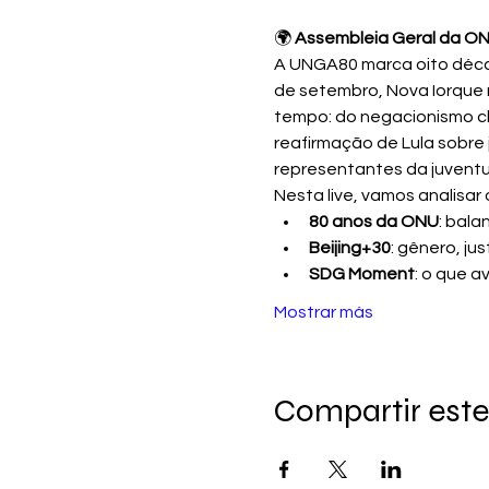
🌍 
Assembleia Geral da ONU
A UNGA80 marca oito déca
de setembro, Nova Iorque
tempo: do negacionismo c
reafirmação de Lula sobre 
representantes da juventu
Nesta live, vamos analisar 
80 anos da ONU
: bala
Beijing+30
: gênero, ju
SDG Moment
: o que a
Mostrar más
Compartir este