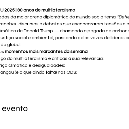
 2025 | 80 anos de multilateralismo
das da maior arena diplomática do mundo sob o tema 
“Bett
 recebeu discursos e debates que escancararam tensões e 
limático de Donald Trump — chamando a pegada de carbono 
justiça social e ambiental, passando pelas vozes de líderes
de global.
os 
momentos mais marcantes da semana
:
nço do multilateralismo e críticas à sua relevância;
stiça climática e desigualdades;
vançou (e o que ainda falta) nos ODS;
 evento