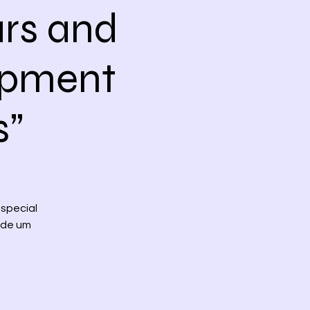
ars and
opment
s”
special
 de um