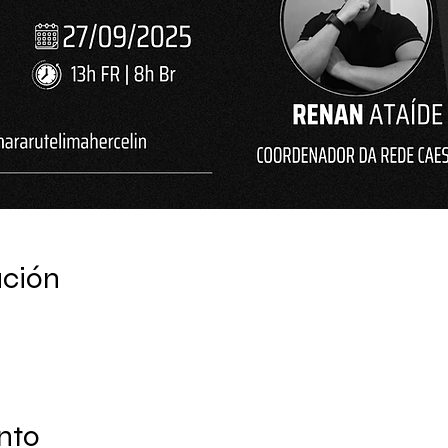
ación
nto