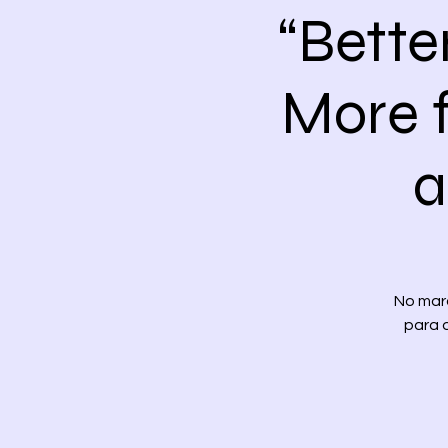
“Bette
More 
a
No mar
para 