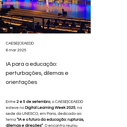
CAESE|CEAEDD
6 mar 2025
IA para a educação:
perturbações, dilemas e
orientações
Entre 
2 e 5 de setembro
, o CAESE|CEAEDD 
esteve no 
Digital Learning Week 2025
, na 
sede da UNESCO, em Paris, dedicado ao 
tema 
“IA e o futuro da educação: rupturas, 
dilemas e direções”
. O encontro reuniu 