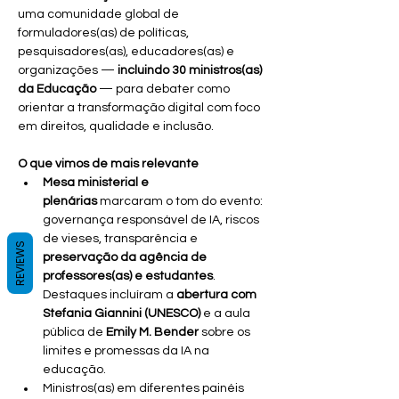
uma comunidade global de 
formuladores(as) de políticas, 
pesquisadores(as), educadores(as) e 
organizações — 
incluindo 30 ministros(as) 
da Educação
 — para debater como 
orientar a transformação digital com foco 
em direitos, qualidade e inclusão.
O que vimos de mais relevante
Mesa ministerial e 
plenárias
 marcaram o tom do evento: 
governança responsável de IA, riscos 
de vieses, transparência e 
REVIEWS
preservação da agência de 
professores(as) e estudantes
. 
Destaques incluíram a 
abertura com 
Stefania Giannini (UNESCO)
 e a aula 
pública de 
Emily M. Bender
 sobre os 
limites e promessas da IA na 
educação.
Ministros(as) em diferentes painéis 