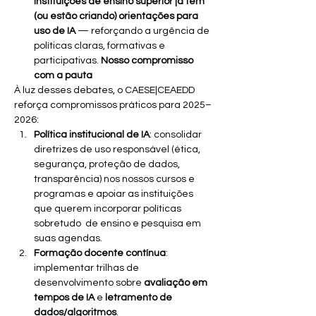
instituições de ensino superior já têm 
(ou estão criando) orientações para 
uso de IA
 — reforçando a urgência de 
políticas claras, formativas e 
participativas. 
Nosso compromisso 
com a pauta
À luz desses debates, o CAESE|CEAEDD 
reforça compromissos práticos para 2025–
2026:
Política institucional de IA
: consolidar 
diretrizes de uso responsável (ética, 
segurança, proteção de dados, 
transparência) nos nossos cursos e 
programas e apoiar as instituições 
que querem incorporar políticas 
sobretudo  de ensino e pesquisa em 
suas agendas.
Formação docente contínua
: 
implementar trilhas de 
desenvolvimento sobre 
avaliação em 
tempos de IA
 e 
letramento de 
dados/algoritmos
.