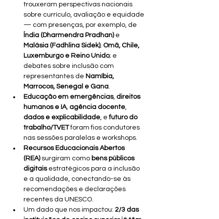
trouxeram perspectivas nacionais 
sobre currículo, avaliação e equidade 
— com presenças, por exemplo, de 
Índia (Dharmendra Pradhan)
 e 
Malásia (Fadhlina Sidek)
; 
Omã, Chile, 
Luxemburgo e Reino Unido
; e 
debates sobre inclusão com 
representantes de 
Namíbia, 
Marrocos, Senegal e Gana
.
Educação em emergências
, 
direitos 
humanos e IA
, 
agência docente
, 
dados e explicabilidade
, e 
futuro do 
trabalho/TVET
 foram fios condutores 
nas sessões paralelas e workshops.
Recursos Educacionais Abertos 
(REA)
 surgiram como 
bens públicos 
digitais
 estratégicos para a inclusão 
e a qualidade, conectando-se às 
recomendações e declarações 
recentes da UNESCO.
Um dado que nos impactou: 
2/3 das 