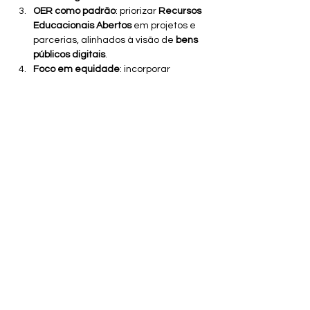
OER como padrão
: priorizar 
Recursos 
Educacionais Abertos
 em projetos e 
parcerias, alinhados à visão de 
bens 
públicos digitais
.
Foco em equidade
: incorporar 
recortes de 
gênero, vulnerabilidade 
social e educação em situações de 
emergência
 na concepção de 
soluções digitais.
Diálogo com tomadores(as) de 
decisão
: seguir contribuindo com 
redes ministeriais e acadêmicas que 
discutem 
currículo, avaliação e 
governança da IA
.
Seguiremos colaborando com 
parceiros(as) e comunidades para 
transformar recomendações em 
práticas 
concretas
, sempre com a pergunta-guia 
do evento: 
como garantir que a IA sirva à 
educação, e não o contrário?