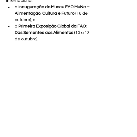
internacional:
a 
inauguração do Museu FAO MuNe – 
Alimentação, Cultura e Futuro
 (16 de 
outubro), e
a 
Primeira Exposição Global da FAO: 
Das Sementes aos Alimentos
 (10 a 13 
de outubro).
Segundo o Prof. Wagner Rodrigues, 
“a luta 
contra a fome é também uma luta por 
direitos”
. Sua participação reforça a 
missão do CAESE|CEAEDD de articular 
saberes locais e globais, promovendo o 
diálogo entre universidades, 
organizações internacionais e 
comunidades tradicionais.
Para a presidente do CAESE|CEAEDD, 
Dra. 
Mara Rute Hercelin
, esta cooperação 
reafirma o papel do centro como ponte 
entre o 
Sul Global
 e os grandes fóruns 
internacionais:
“A UESC tem sido uma 