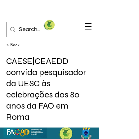
< Back
CAESE|CEAEDD
convida pesquisador
da UESC às
celebrações dos 80
anos da FAO em
Roma