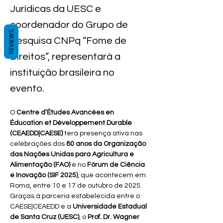
Jurídicas da UESC e
coordenador do Grupo de
REVIEWS
Pesquisa CNPq “Fome de
Direitos”, representará a
instituição brasileira no
evento.
O 
Centre d’Études Avancées en 
Éducation et Développement Durable 
(CEAEDD|CAESE)
 terá presença ativa nas 
celebrações dos 
80 anos da Organização 
das Nações Unidas para Agricultura e 
Alimentação (FAO)
 e no 
Fórum de Ciência 
e Inovação (SIF 2025)
, que acontecem em 
Roma, entre 10 e 17 de outubro de 2025.
Graças à parceria estabelecida entre o 
CAESE|CEAEDD e a 
Universidade Estadual 
de Santa Cruz (UESC)
, o 
Prof. Dr. Wagner 